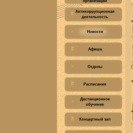
организации
Антикоррупционная
деятельность
Новости
Афиша
Отделы
Расписания
Дистанционное
обучение
Концертный зал