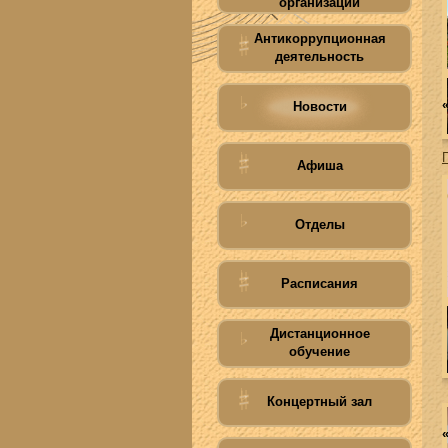
организации
Антикоррупционная
деятельность
Новости
Афиша
Отделы
Расписания
Дистанционное
обучение
Концертный зал