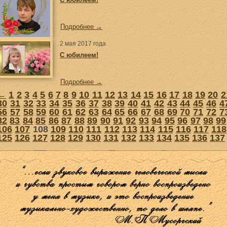
Подробнее →
2 мая 2017 года
С юбилеем!
Подробнее →
←
1
2
3
4
5
6
7
8
9
10
11
12
13
14
15
16
17
18
19
20
2
30
31
32
33
34
35
36
37
38
39
40
41
42
43
44
45
46
4
56
57
58
59
60
61
62
63
64
65
66
67
68
69
70
71
72
7
82
83
84
85
86
87
88
89
90
91
92
93
94
95
96
97
98
99
106
107
108
109
110
111
112
113
114
115
116
117
118
125
126
127
128
129
130
131
132
133
134
135
136
137