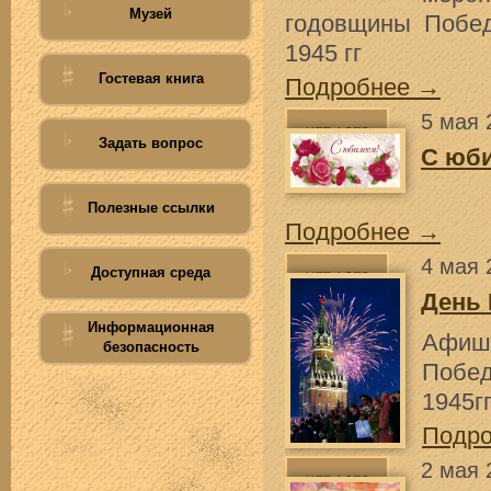
Музей
годовщины Побе
1945 гг
Гостевая книга
Подробнее →
5 мая 
Задать вопрос
С юб
Полезные ссылки
Подробнее →
4 мая 
Доступная среда
День
Информационная
Афиша
безопасность
Побе
1945г
Подр
2 мая 