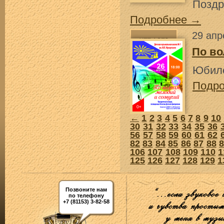
Поздр
Подробнее →
29 апр
По во
Юбиле
Подр
←
1
2
3
4
5
6
7
8
9
10
30
31
32
33
34
35
36
56
57
58
59
60
61
62
82
83
84
85
86
87
88
106
107
108
109
110
1
125
126
127
128
129
1
Позвоните нам
по телефону
+7 (81153) 3-82-58