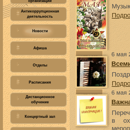
организации
Музык
Антикоррупционная
Подр
деятельность
Новости
Афиша
6 мая 
Всеми
Отделы
Поздр
Подр
Расписания
6 мая 
Дистанционное
Важн
обучение
Пере
Концертный зал
в ох
меро