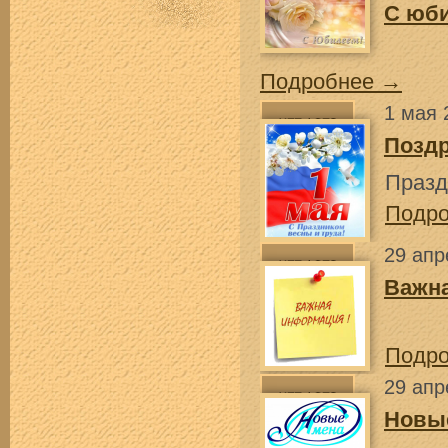
С юб
Подробнее →
1 мая 
Поздр
Празд
Подр
29 апр
Важн
Подр
29 апр
Новы