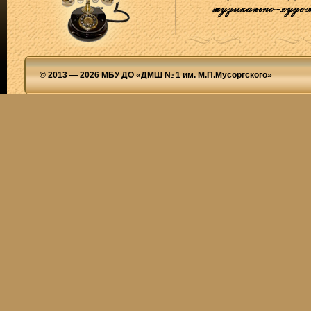
© 2013 — 2026 МБУ ДО «ДМШ № 1 им. М.П.Мусоргского»