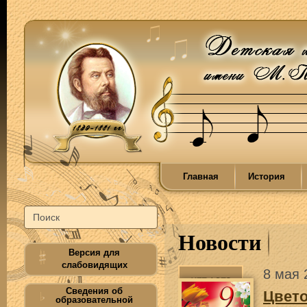
Главная
История
Новости
Версия для
слабовидящих
8 мая 
Сведения об
Цвето
образовательной