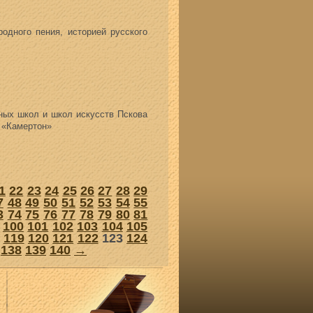
одного пения, историей русского
ных школ и школ искусств Пскова
й «Камертон»
1
22
23
24
25
26
27
28
29
7
48
49
50
51
52
53
54
55
3
74
75
76
77
78
79
80
81
100
101
102
103
104
105
119
120
121
122
123
124
138
139
140
→