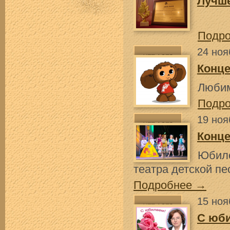
Лучш
Подр
24 ноя
Конце
Любим
Подр
19 ноя
Конце
Юбиле
театра детской п
Подробнее →
15 ноя
С юб