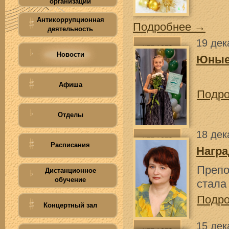
организации
Антикоррупционная
Подробнее →
деятельность
19 дек
Новости
Юные
Афиша
Подр
Отделы
18 дек
Расписания
Награ
Преп
Дистанционное
обучение
стала
Подр
Концертный зал
15 дек