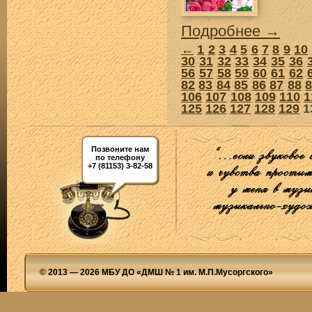
Подробнее →
←
1
2
3
4
5
6
7
8
9
10
30
31
32
33
34
35
36
56
57
58
59
60
61
62
82
83
84
85
86
87
88
106
107
108
109
110
1
125
126
127
128
129
1
Позвоните нам
по телефону
+7 (81153) 3-82-58
© 2013 — 2026 МБУ ДО «ДМШ № 1 им. М.П.Мусоргского»