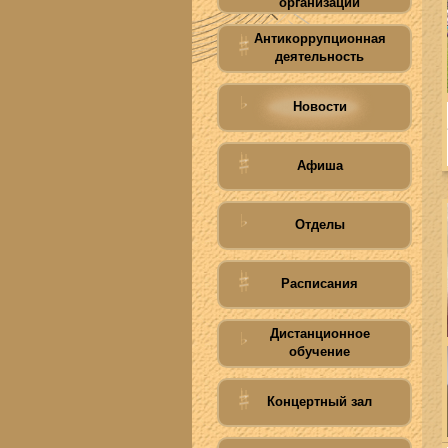
организации
Антикоррупционная
деятельность
Новости
Афиша
Отделы
Расписания
Дистанционное
обучение
Концертный зал