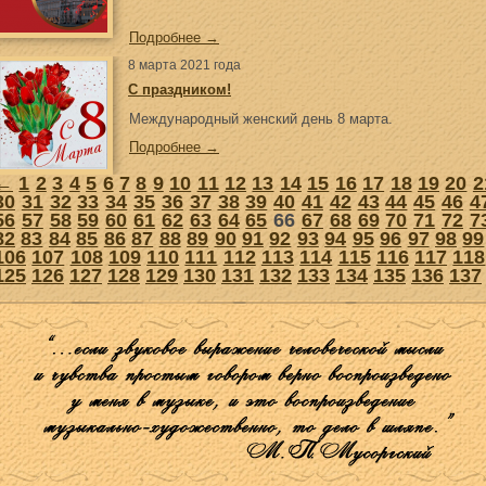
Подробнее →
8 марта 2021 года
С праздником!
Международный женский день 8 марта.
Подробнее →
←
1
2
3
4
5
6
7
8
9
10
11
12
13
14
15
16
17
18
19
20
2
30
31
32
33
34
35
36
37
38
39
40
41
42
43
44
45
46
4
56
57
58
59
60
61
62
63
64
65
66
67
68
69
70
71
72
7
82
83
84
85
86
87
88
89
90
91
92
93
94
95
96
97
98
99
106
107
108
109
110
111
112
113
114
115
116
117
118
125
126
127
128
129
130
131
132
133
134
135
136
137