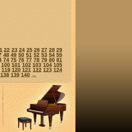
1
22
23
24
25
26
27
28
29
7
48
49
50
51
52
53
54
55
3
74
75
76
77
78
79
80
81
100
101
102
103
104
105
119
120
121
122
123
124
138
139
140
→