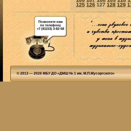
125
126
127
128
129
1
Позвоните нам
по телефону
+7 (81153) 3-82-58
© 2013 — 2026 МБУ ДО «ДМШ № 1 им. М.П.Мусоргского»