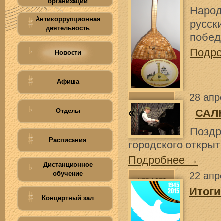
организации
Народ
Антикоррупционная
русс
деятельность
побед
Подр
Новости
Афиша
28 апр
Отделы
«
САЛ
Поздр
Расписания
городского откры
Подробнее →
Дистанционное
обучение
22 апр
Итоги
Концертный зал