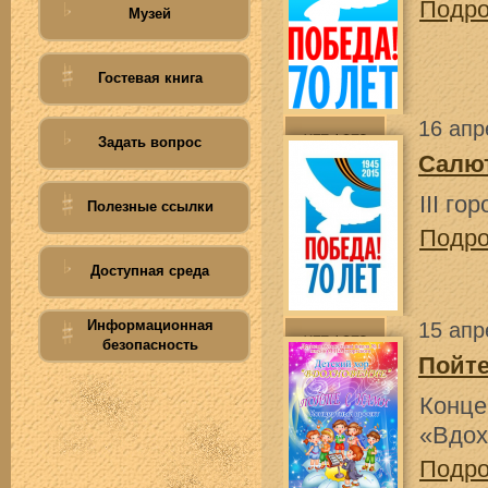
Подр
Музей
Гостевая книга
16 апр
Задать вопрос
Салют
III г
Полезные ссылки
Подр
Доступная среда
Информационная
15 апр
безопасность
Пойте
Конц
«Вдох
Подр