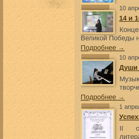
10 апр
14 и 
Конце
Великой Победы 
Подробнее →
10 апр
Души 
Музы
творч
Подробнее →
1 апре
Успех
II о
литер