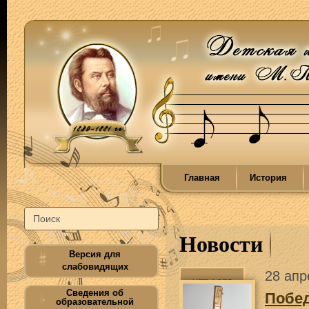
Главная
История
Новости
Версия для
слабовидящих
28 апр
Сведения об
Побед
образовательной