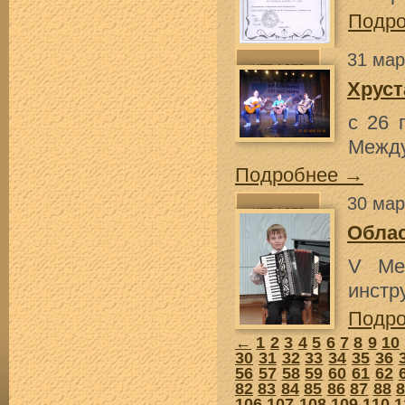
Подр
31 мар
Хруст
с 26 
Между
Подробнее →
30 мар
Облас
V Ме
инстр
Подр
←
1
2
3
4
5
6
7
8
9
10
30
31
32
33
34
35
36
56
57
58
59
60
61
62
82
83
84
85
86
87
88
106
107
108
109
110
1