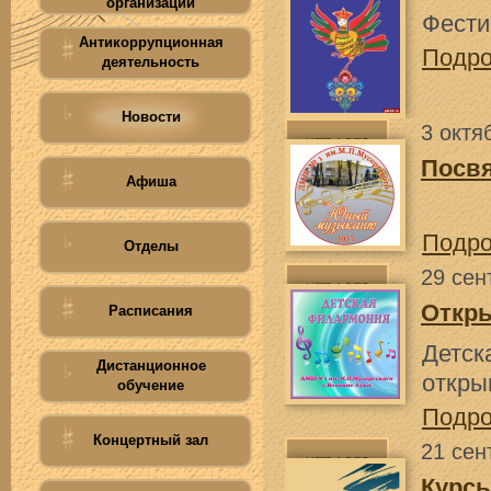
организации
Фести
Антикоррупционная
Подр
деятельность
Новости
3 октя
Посв
Афиша
Подр
Отделы
29 сен
Откры
Расписания
Детск
Дистанционное
откры
обучение
Подр
Концертный зал
21 сен
Курс