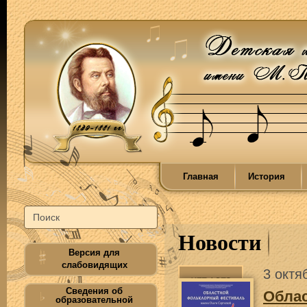
Главная
История
Новости
Версия для
слабовидящих
3 октя
Сведения об
Облас
образовательной