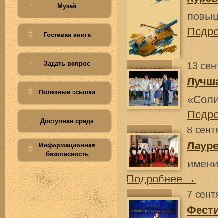
Музей
повыш
Подр
Гостевая книга
Задать вопрос
13 сен
Лучша
Полезные ссылки
«Соли
Подр
Доступная среда
8 сент
Лаур
Информационная
безопасность
имени
Подробнее →
7 сент
Фести