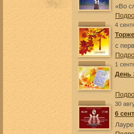
«Во с
Подр
4 сент
Торже
с пер
Подр
1 сент
День
Подр
30 авг
6 сен
Лауре
Подр