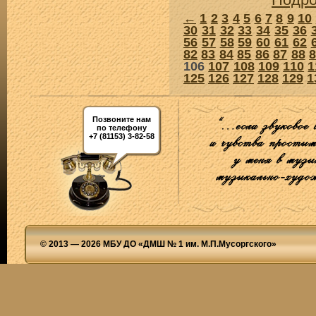
←
1
2
3
4
5
6
7
8
9
10
30
31
32
33
34
35
36
56
57
58
59
60
61
62
82
83
84
85
86
87
88
106
107
108
109
110
1
125
126
127
128
129
1
Позвоните нам
по телефону
+7 (81153) 3-82-58
© 2013 — 2026 МБУ ДО «ДМШ № 1 им. М.П.Мусоргского»