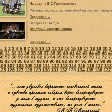
На родине Б.С.Трояновского
Фестиваль-конкурс исполнителей на русских народн
Подробнее →
28 апреля 2014 года
Отчетный концерт школы
Подробнее →
←
1
2
3
4
5
6
7
8
9
10
11
12
13
14
15
16
17
18
19
20
2
30
31
32
33
34
35
36
37
38
39
40
41
42
43
44
45
46
4
56
57
58
59
60
61
62
63
64
65
66
67
68
69
70
71
72
7
82
83
84
85
86
87
88
89
90
91
92
93
94
95
96
97
98
99
106
107
108
109
110
111
112
113
114
115
116
117
118
125
126
127
128
129
130
131
132
133
134
135
136
137