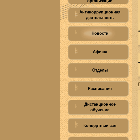
организации
Антикоррупционная
деятельность
Новости
Афиша
Отделы
Расписания
Дистанционное
обучение
Концертный зал