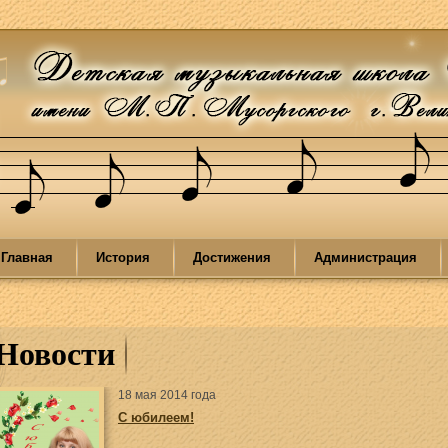
Главная
История
Достижения
Администрация
Новости
18 мая 2014 года
С юбилеем!