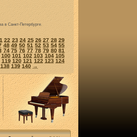
а в Санкт-Петербурге.
1
22
23
24
25
26
27
28
29
7
48
49
50
51
52
53
54
55
3
74
75
76
77
78
79
80
81
100
101
102
103
104
105
119
120
121
122
123
124
138
139
140
→