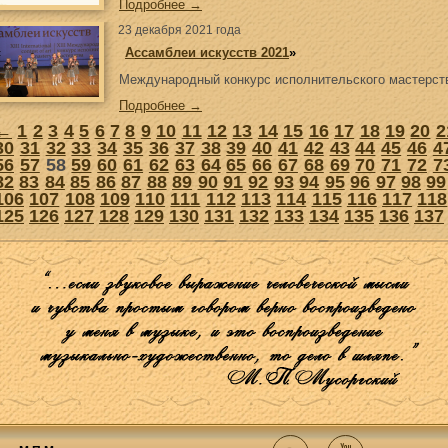
Подробнее →
23 декабря 2021 года
«
Ассамблеи искусств 2021
»
Международный конкурс исполнительского мастерств
Подробнее →
←
1
2
3
4
5
6
7
8
9
10
11
12
13
14
15
16
17
18
19
20
2
30
31
32
33
34
35
36
37
38
39
40
41
42
43
44
45
46
4
56
57
58
59
60
61
62
63
64
65
66
67
68
69
70
71
72
7
82
83
84
85
86
87
88
89
90
91
92
93
94
95
96
97
98
99
106
107
108
109
110
111
112
113
114
115
116
117
118
125
126
127
128
129
130
131
132
133
134
135
136
137