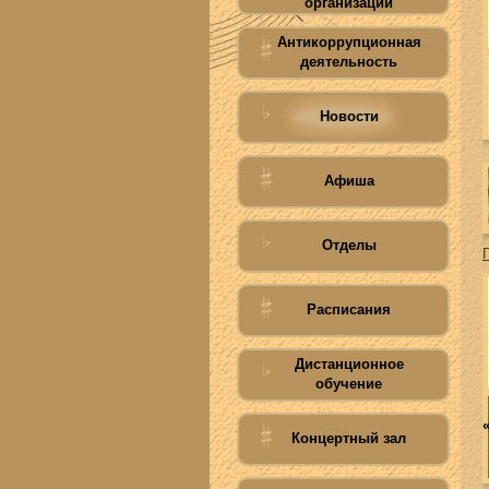
организации
Антикоррупционная
деятельность
Новости
Афиша
Отделы
Расписания
Дистанционное
обучение
Концертный зал