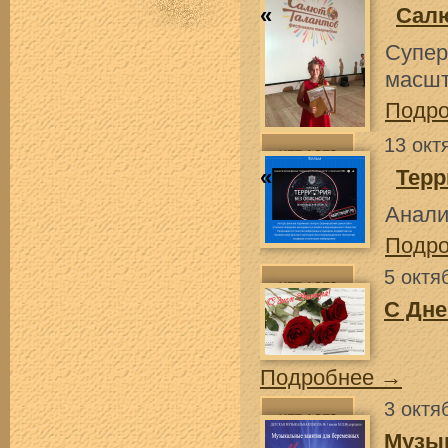
«
Салю
Супер
масшт
Подр
13 окт
«
Терр
Анали
Подр
5 октя
С Дне
Подробнее →
3 октя
Музы