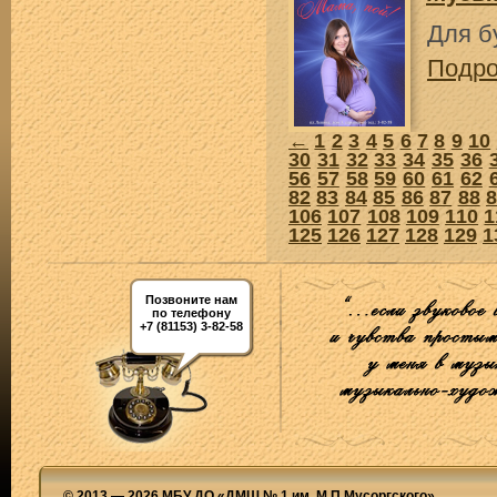
Для б
Подр
←
1
2
3
4
5
6
7
8
9
10
30
31
32
33
34
35
36
56
57
58
59
60
61
62
82
83
84
85
86
87
88
106
107
108
109
110
1
125
126
127
128
129
1
Позвоните нам
по телефону
+7 (81153) 3-82-58
© 2013 — 2026 МБУ ДО «ДМШ № 1 им. М.П.Мусоргского»