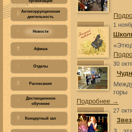
организации
Антикоррупционная
Подр
деятельность
1 нояб
Новости
Школ
«Этю
Афиша
Подр
30 окт
Отделы
«
Чудн
Между
Расписания
горы
Дистанционное
Подробнее →
обучение
27 окт
Концертный зал
«
Звез
3 эт