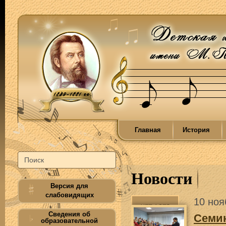
Главная
История
Новости
Версия для
слабовидящих
10 ноя
Сведения об
Семин
образовательной