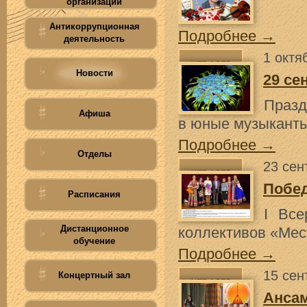
организации
Антикоррупционная
Подробнее →
деятельность
1 октя
Новости
29 се
Праз
Афиша
в юные музыкант
Подробнее →
Отделы
23 сен
Побед
Расписания
I Все
Дистанционное
коллективов «Мес
обучение
Подробнее →
15 сен
Концертный зал
Анса