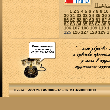
Подр
←
1
2
3
4
5
6
7
8
9
10
30
31
32
33
34
35
36
56
57
58
59
60
61
62
82
83
84
85
86
87
88
106
107
108
109
110
1
125
126
127
128
129
1
Позвоните нам
по телефону
+7 (81153) 3-82-58
© 2013 — 2026 МБУ ДО «ДМШ № 1 им. М.П.Мусоргского»