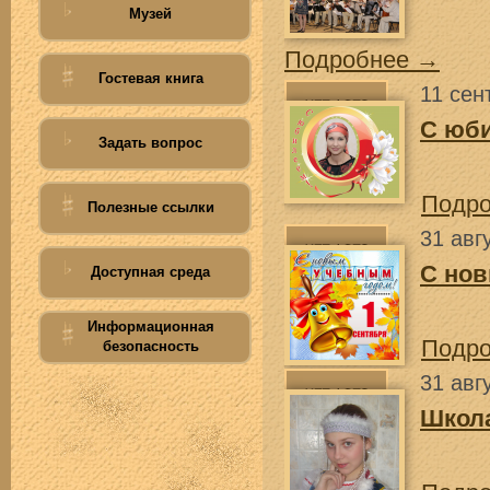
Музей
Подробнее →
Гостевая книга
11 сен
С юб
Задать вопрос
Подр
Полезные ссылки
31 авг
С нов
Доступная среда
Информационная
Подр
безопасность
31 авг
Школа