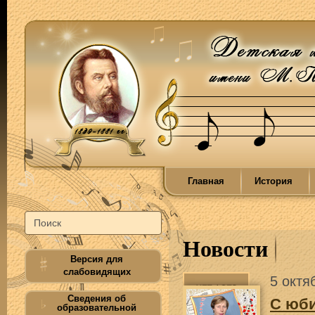
Главная
История
Новости
Версия для
слабовидящих
5 октя
Сведения об
С юб
образовательной