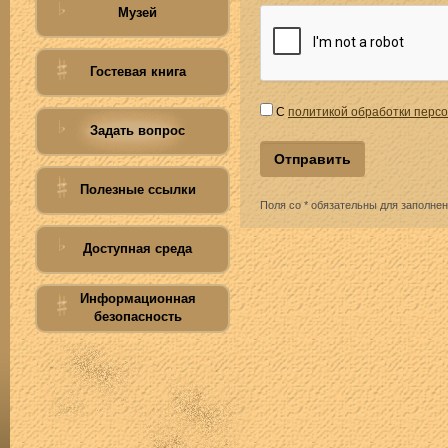
Музей
Гостевая книга
С
политикой обработки перс
Задать вопрос
Полезные ссылки
Поля со * обязательны для заполне
Доступная среда
Информационная
безопасность