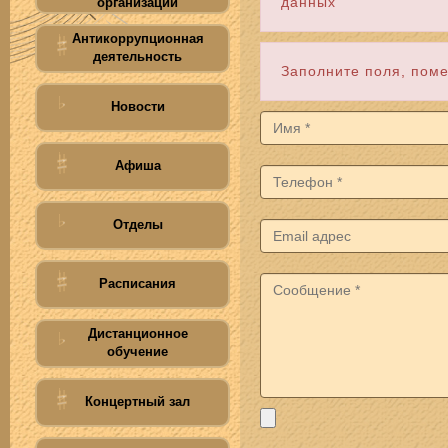
данных
организации
Антикоррупционная
деятельность
Заполните поля, пом
Новости
Афиша
Отделы
Расписания
Дистанционное
обучение
Концертный зал