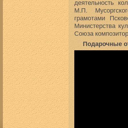
деятельность ко
М.П. Мусоргско
грамотами Пско
Министерства кул
Союза композитор
Подарочные о