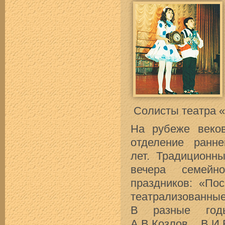
Солисты театра 
На рубеже веко
отделение ранне
лет. Традиционны
вечера семейно
праздников: «По
театрализованные
В разные годы
А.В.Козлов, В.И