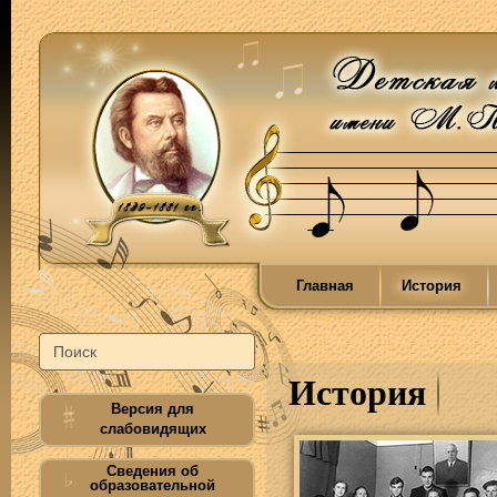
Главная
История
История
Версия для
слабовидящих
Сведения об
образовательной