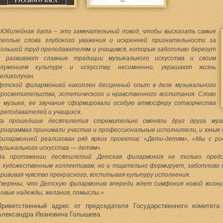
«Юбилейная дата – это замечательный повод, чтобы высказать самые
теплые слова глубокого уважения и искренней признательности за
большой труд преподавателям и учащимся, которые заботливо берегут
и развивают славные традиции музыкального искусства и своим
служением культуре и искусству, несомненно, украшают жизнь
великолучан.
Детской филармонией накоплен бесценный опыт в деле музыкального
просветительства, эстетического и нравственного воспитания. Слово
о музыке, ее звучание сформировали особую атмосферу сотворчества
преподавателей и учащихся.
За прошедшие десятилетия стремительно сменяли друг друга муз
программах принимали участие и профессиональные исполнители, и юны
филармонией реализован ряд ярких проектов: «Дети-детям», «Мы с ро
музыкального искусства — детям».
На протяжении десятилетий Детская филармония не только предо
и художественным коллективам, но и тщательно формирует, заботливо 
прививая чувство прекрасного, воспитывая культуру исполнения.
Уверены, что Детскую филармонию впереди ждет симфония новой жизни,
новые надежды, желания, помыслы.»
Приветственный адрес от председателя Государственного комитета
Александра Ивановича Голышева.