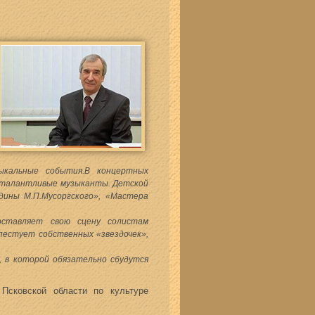
ыкальные события.В концертных
е талантливые музыканты. Детской
дины М.П.Мусоргского», «Мастера
ставляет свою сцену солистам
пестует собственных «звездочек»,
 в которой обязательно сбудутся
 Псковской области по культуре