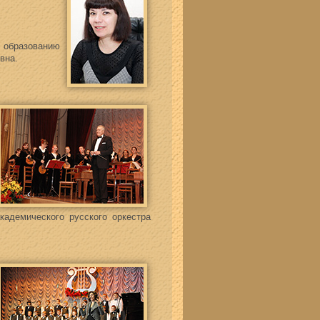
образованию
вна.
кадемического русского оркестра