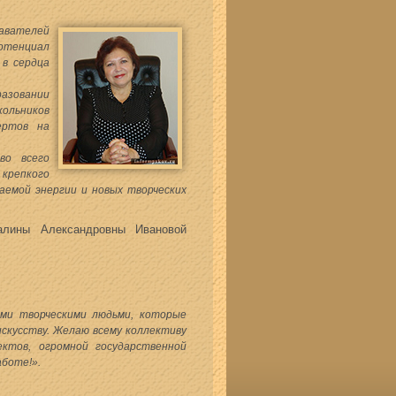
авателей
потенциал
 в сердца
азовании
кольников
ертов на
во всего
крепкого
каемой энергии и новых творческих
алины Александровны Ивановой
ыми творческими людьми, которые
искусству. Желаю всему коллективу
ктов, огромной государственной
аботе!».