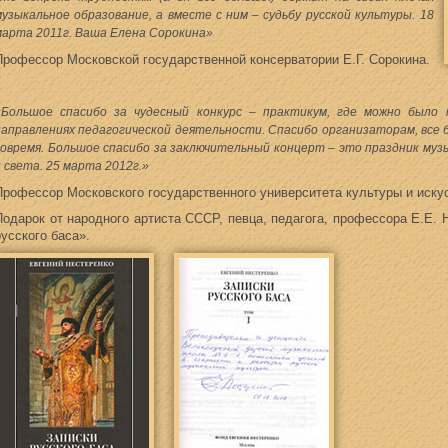
музыкальное образование, а вместе с ним – судьбу русской культуры.
18
марта 2011г. Ваша Елена Сорокина»
Профессор Московской государственной консерватории Е.Г. Сорокина.
«Большое спасибо за чудесный конкурс – практикум, где можно было
направлениях педагогической деятельности. Спасибо организаторам, все б
вовремя. Большое спасибо за заключительный концерт – это праздник музы
и света. 25 марта 2012г.»
Профессор Московского государственного университета культуры и искус
Подарок от народного артиста СССР, певца, педагога, профессора Е.Е. 
русского баса».