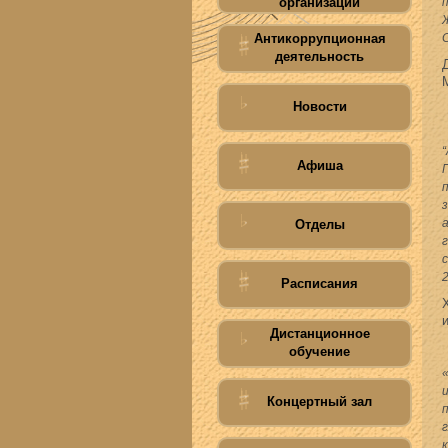
организации
Антикоррупционная
деятельность
Новости
Афиша
Отделы
Расписания
Дистанционное
обучение
Концертный зал