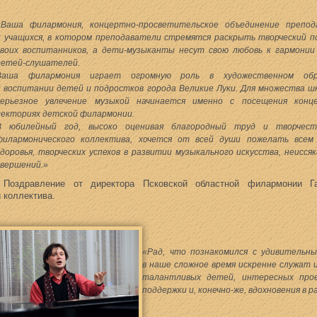
«Ваша филармония, концертно-просветительское объединение препод
и учащихся, в котором преподаватели стремятся раскрыть творческий 
своих воспитанников, а дети-музыканты несут свою любовь к гармонии
детей-слушателей.
Ваша филармония играет огромную роль в художественном обр
и воспитании детей и подростков города Великие Луки. Для множества ш
серьезное увлечение музыкой начинается именно с посещения конц
лекториях детской филармонии.
В юбилейный год, высоко оценивая благородный труд и творчест
филармонического коллектива, хочется от всей души пожелать всем 
здоровья, творческих успехов в развитии музыкального искусства, неисся
свершений.»
Поздравление от директора Псковской областной филармонии Г
и коллектива.
«Рад, что познакомился с удивительн
в наше сложное время искренне служат 
талантливых детей, интересных прое
поддержки и, конечно-же, вдохновения в р