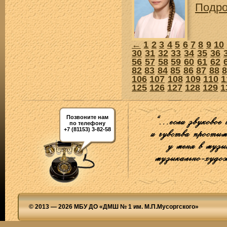
Подр
←
1
2
3
4
5
6
7
8
9
10
30
31
32
33
34
35
36
56
57
58
59
60
61
62
82
83
84
85
86
87
88
106
107
108
109
110
1
125
126
127
128
129
1
Позвоните нам
по телефону
+7 (81153) 3-82-58
© 2013 — 2026 МБУ ДО «ДМШ № 1 им. М.П.Мусоргского»