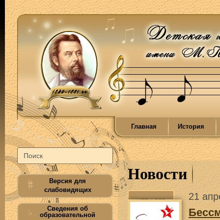
Главная
История
Новости
Версия для
слабовидящих
21 апр
Сведения об
Бесс
образовательной