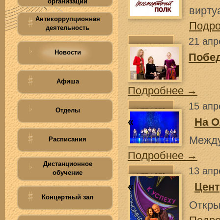
организации
вирту
Антикоррупционная
Подр
деятельность
21 апр
Новости
Побед
Афиша
Подробнее →
15 апр
Отделы
«
На 
Между
Расписания
Подробнее →
Дистанционное
13 апр
обучение
«
Цент
Концертный зал
Откры