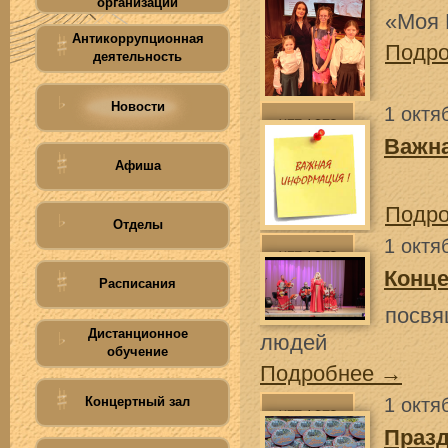
организации
«Моя 
Антикоррупционная
Подр
деятельность
Новости
1 октя
Важн
Афиша
Подр
Отделы
1 октя
Конце
Расписания
посв
Дистанционное
людей
обучение
Подробнее →
Концертный зал
1 октя
Праз