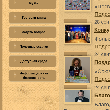
Музей
«Посв
Подр
Гостевая книга
28 сен
Конку
Задать вопрос
Фольк
Подр
Полезные ссылки
24 сен
Доступная среда
Позд
«Союз
Информационная
безопасность
Подр
24 сен
Благо
Благо