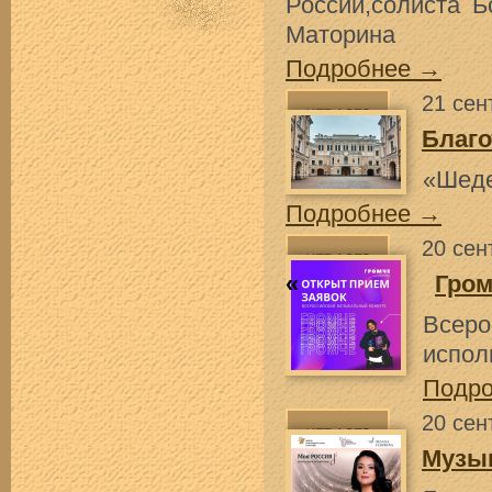
России,солиста 
Маторина
Подробнее →
21 сен
Благо
«Шеде
Подробнее →
20 сен
«
Гром
Всер
испол
Подр
20 сен
Музы