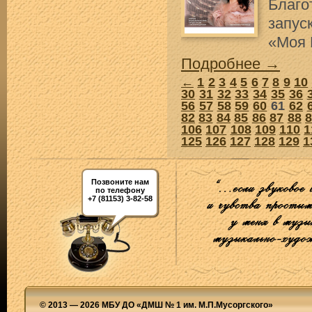
Благ
запус
«Моя 
Подробнее →
←
1
2
3
4
5
6
7
8
9
10
30
31
32
33
34
35
36
56
57
58
59
60
61
62
82
83
84
85
86
87
88
106
107
108
109
110
1
125
126
127
128
129
1
Позвоните нам
по телефону
+7 (81153) 3-82-58
© 2013 — 2026 МБУ ДО «ДМШ № 1 им. М.П.Мусоргского»