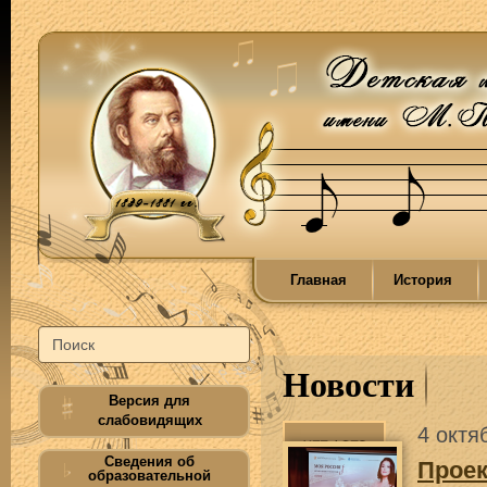
Главная
История
Новости
Версия для
слабовидящих
4 октя
Сведения об
Проек
образовательной