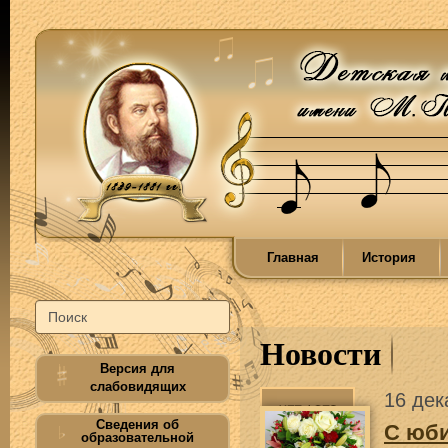
Главная
История
Новости
Версия для
слабовидящих
16 дек
Сведения об
C юб
образовательной