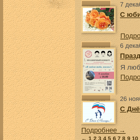
7 дека
C юб
Подр
6 дека
Праз
Я люб
Подр
26 ноя
С Днё
Подробнее →
←
1
2
3
4
5
6
7
8
9
10