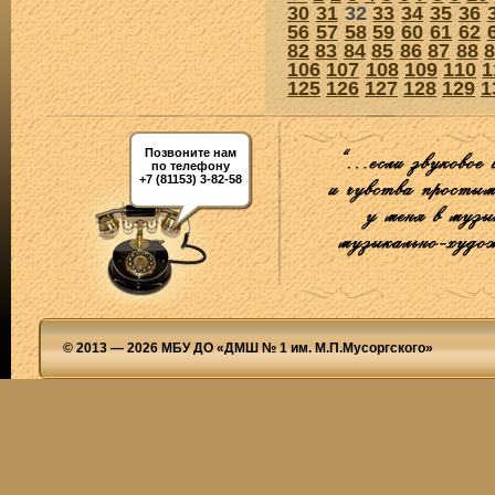
30
31
32
33
34
35
36
56
57
58
59
60
61
62
82
83
84
85
86
87
88
106
107
108
109
110
1
125
126
127
128
129
1
Позвоните нам
по телефону
+7 (81153) 3-82-58
© 2013 — 2026 МБУ ДО «ДМШ № 1 им. М.П.Мусоргского»