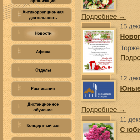
организации
Антикоррупционная
Подробнее →
деятельность
15 дек
Новости
Новог
Торже
Афиша
Подр
Отделы
12 дек
Юные
Расписания
Дистанционное
Подробнее →
обучение
11 дек
Концертный зал
С юб