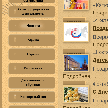
организации
«Катю
Антикоррупционная
Подр
деятельность
14 окт
Новости
Позд
Всеро
Афиша
Подр
11 окт
Отделы
Детск
Поздр
Расписания
Подробнее →
Дистанционное
4 октя
обучение
С Днё
Концертный зал
Поздр