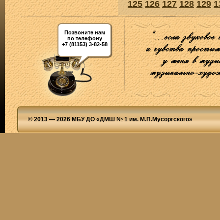
125
126
127
128
129
1
Позвоните нам
по телефону
+7 (81153) 3-82-58
© 2013 — 2026 МБУ ДО «ДМШ № 1 им. М.П.Мусоргского»