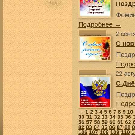
Позд
Фомин
Подробнее →
2 сент
С нов
Поздр
Подр
22 авг
С Днё
Поздр
Подр
←
1
2
3
4
5
6
7
8
9
10
30
31
32
33
34
35
36
56
57
58
59
60
61
62
82
83
84
85
86
87
88
106
107
108
109
110
1