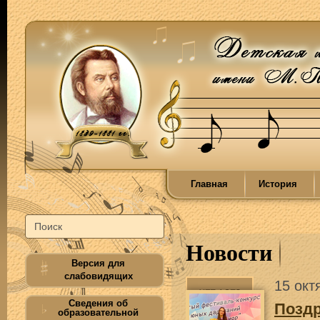
Главная
История
Новости
Версия для
слабовидящих
15 окт
Сведения об
Позд
образовательной