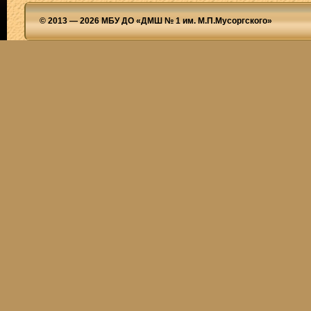
© 2013 — 2026 МБУ ДО «ДМШ № 1 им. М.П.Мусоргского»