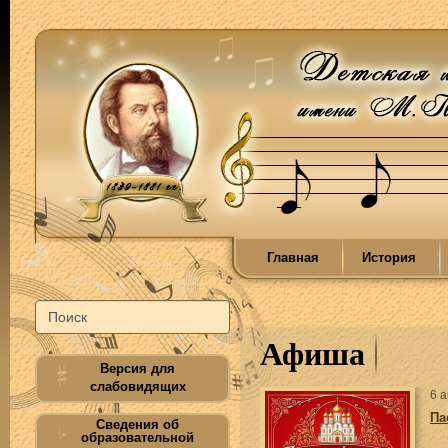
Главная
История
Афиша
Версия для
слабовидящих
6 
Па
Сведения об
образовательной