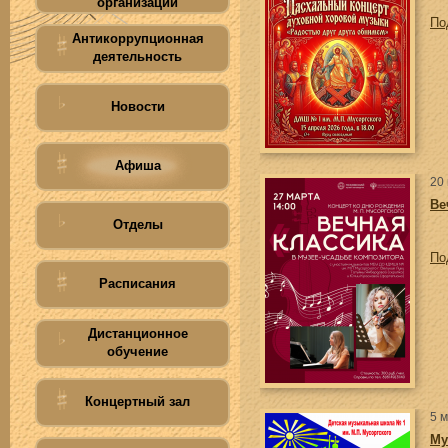
организации
По
Антикоррупционная
деятельность
Новости
Афиша
20
Ве
Отделы
По
Расписания
Дистанционное
обучение
Концертный зал
5 
Му