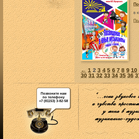
По
в 
По
←
1
2
3
4
5
6
7
8
9
10
30
31
32
33
34
35
36
3
Позвоните нам
по телефону
+7 (81153) 3-82-58