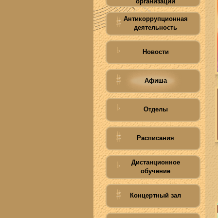
организации
Антикоррупционная
деятельность
Новости
Афиша
Отделы
Расписания
Дистанционное
обучение
Концертный зал