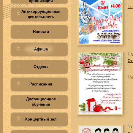
организации
По
Антикоррупционная
деятельность
Новости
Афиша
7 
От
Отделы
По
Расписания
Дистанционное
обучение
Концертный зал
30