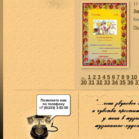
17
За
Ко
По
←
1
2
3
4
5
6
7
8
9
10
30
31
32
33
34
35
36
3
Позвоните нам
по телефону
+7 (81153) 3-82-58