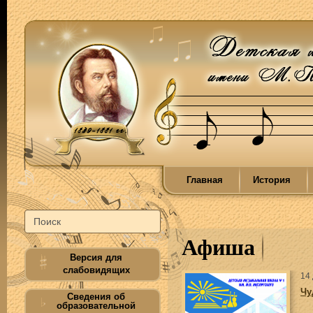
Главная
История
Афиша
Версия для
слабовидящих
14
Чу
Сведения об
образовательной