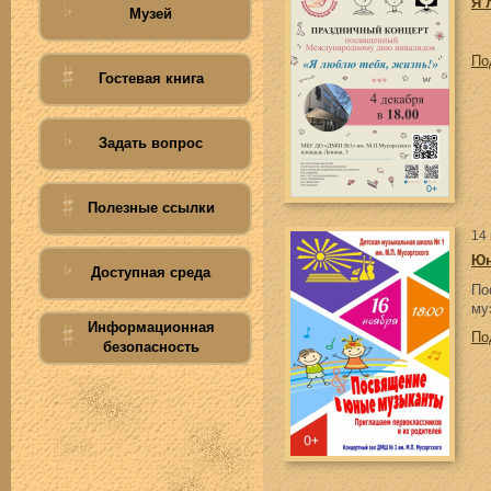
Я 
Музей
По
Гостевая книга
Задать вопрос
Полезные ссылки
14
Юн
Доступная среда
По
му
Информационная
По
безопасность