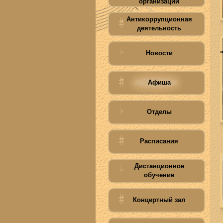
организации
Антикоррупционная
деятельность
Новости
Афиша
Отделы
Расписания
Дистанционное
обучение
Концертный зал