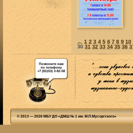
←
1
2
3
4
5
6
7
8
9
10
30
31
32
33
34
35
36
3
Позвоните нам
по телефону
+7 (81153) 3-82-58
© 2013 — 2026 МБУ ДО «ДМШ № 1 им. М.П.Мусоргского»