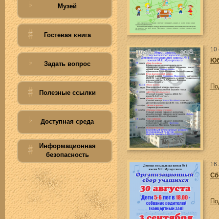
Музей
Гостевая книга
10
Юб
Задать вопрос
По
Полезные ссылки
Доступная среда
Информационная
безопасность
16 
Сб
По