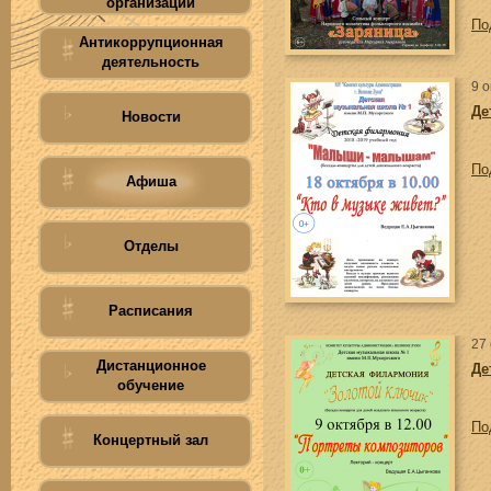
организации
По
Антикоррупционная
деятельность
9 
Де
Новости
По
Афиша
Отделы
Расписания
27
Дистанционное
Де
обучение
По
Концертный зал