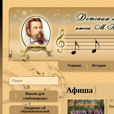
Главная
История
Афиша
Версия для
слабовидящих
18
Ко
Сведения об
образовательной