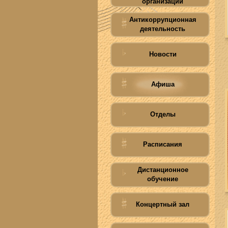
организации
Антикоррупционная
деятельность
Новости
Афиша
Отделы
Расписания
Дистанционное
обучение
Концертный зал