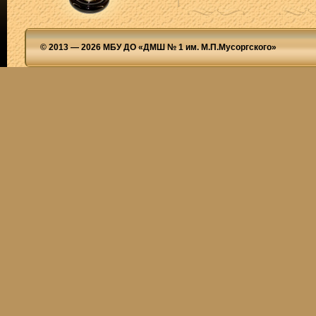
© 2013 — 2026 МБУ ДО «ДМШ № 1 им. М.П.Мусоргского»