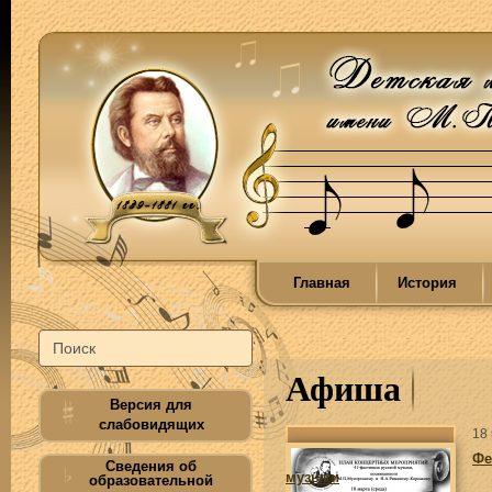
Главная
История
Афиша
Версия для
слабовидящих
18
Фе
Сведения об
музыки
образовательной