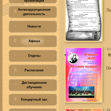
организации
Антикоррупционная
По
деятельность
Новости
Афиша
11
«
В
Отделы
По
Расписания
Дистанционное
обучение
Концертный зал
26