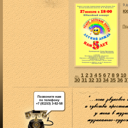
9 
Юб
По
←
1
2
3
4
5
6
7
8
9
10
30
31
32
33
34
35
36
3
Позвоните нам
по телефону
+7 (81153) 3-82-58