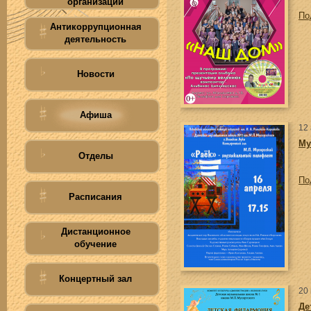
организации
По
Антикоррупционная
деятельность
Новости
Афиша
12
Му
Отделы
По
Расписания
Дистанционное
обучение
Концертный зал
20
Де