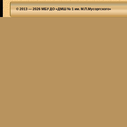
© 2013 — 2026 МБУ ДО «ДМШ № 1 им. М.П.Мусоргского»