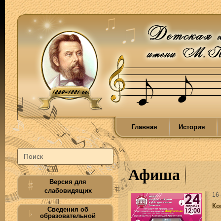
Главная
История
Афиша
Версия для
слабовидящих
16
Ко
Сведения об
образовательной