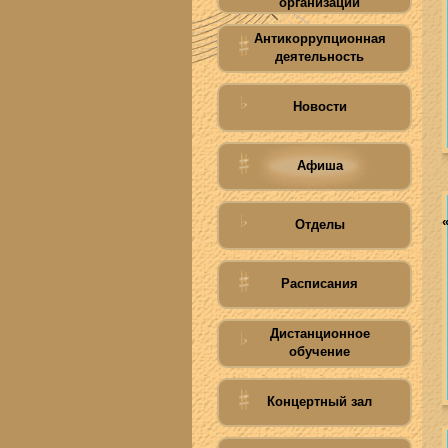
организации
Антикоррупционная
деятельность
Новости
Афиша
Отделы
Расписания
Дистанционное
обучение
Концертный зал