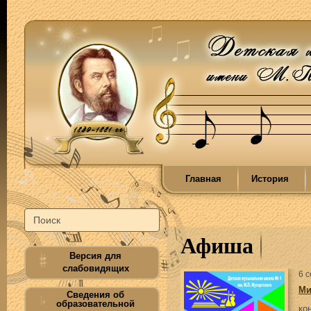
Главная
История
Афиша
Версия для
слабовидящих
6 
Ми
Сведения об
образовательной
ко