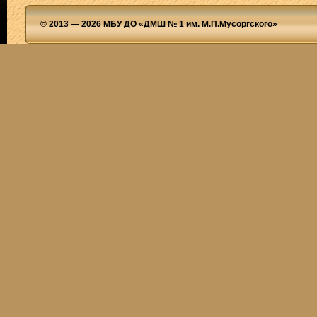
© 2013 — 2026 МБУ ДО «ДМШ № 1 им. М.П.Мусоргского»