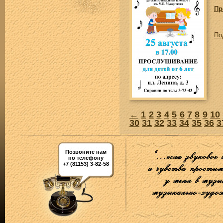
Пр
По
←
1
2
3
4
5
6
7
8
9
10
30
31
32
33
34
35
36
3
Позвоните нам
по телефону
+7 (81153) 3-82-58