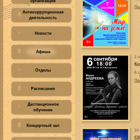
организации
По
Антикоррупционная
деятельность
Новости
Афиша
1 
Ко
Отделы
6 
По
Расписания
Дистанционное
обучение
Концертный зал
24 
Сб