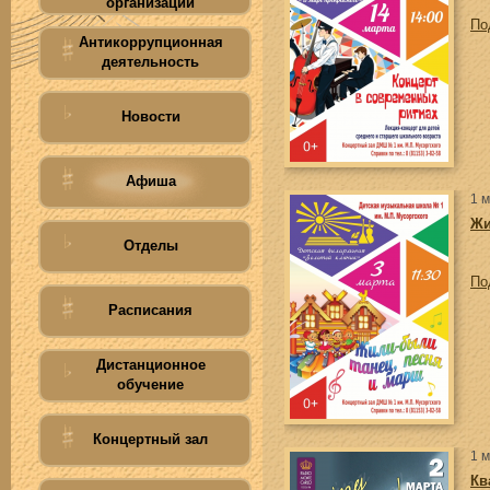
организации
По
Антикоррупционная
деятельность
Новости
Афиша
1 
Жи
Отделы
По
Расписания
Дистанционное
обучение
Концертный зал
1 
Кв