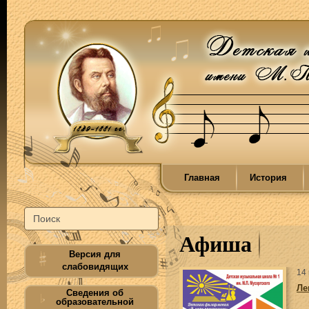
Главная
История
Афиша
Версия для
слабовидящих
14
Ле
Сведения об
образовательной