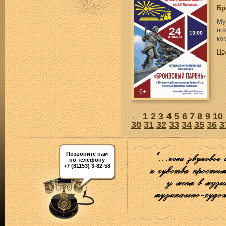
Бр
Му
по
ко
По
←
1
2
3
4
5
6
7
8
9
10
30
31
32
33
34
35
36
3
Позвоните нам
по телефону
+7 (81153) 3-82-58