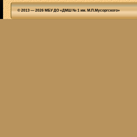
© 2013 — 2026 МБУ ДО «ДМШ № 1 им. М.П.Мусоргского»