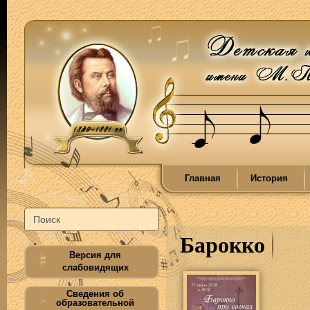
Главная
История
Барокко
Версия для
слабовидящих
Сведения об
образовательной