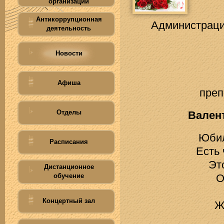
организации
Антикоррупционная
Администраци
деятельность
Новости
Афиша
преп
Отделы
Вален
Юбил
Расписания
Есть 
Эт
Дистанционное
обучение
О
Концертный зал
Ж