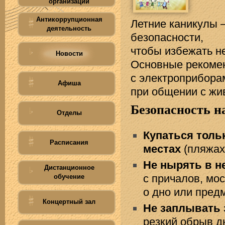
организации
Антикоррупционная
Летние каникулы 
деятельность
безопасности,
чтобы избежать н
Новости
Основные рекомен
с электроприбора
Афиша
при общении с жив
Безопасность н
Отделы
Купаться толь
Расписания
местах
(пляжах
Не нырять в н
Дистанционное
с причалов, мо
обучение
о дно или пред
Концертный зал
Не заплывать 
резкий обрыв д