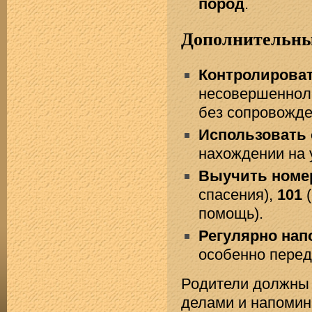
пород
.
Дополнительны
Контролирова
несовершенноле
без сопровожде
Использовать
нахождении на 
Выучить номе
спасения),
101
(
помощь).
Регулярно нап
особенно перед
Родители должны 
делами и напомин