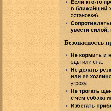
Если кто-то п
в ближайший 
остановке).
Сопротивлятьс
увести силой,
Безопасность 
Не кормить и н
еды или сна.
Не делать рез
или её хозяин
угрозу.
Не трогать щен
с чем собака и
Избегать приб