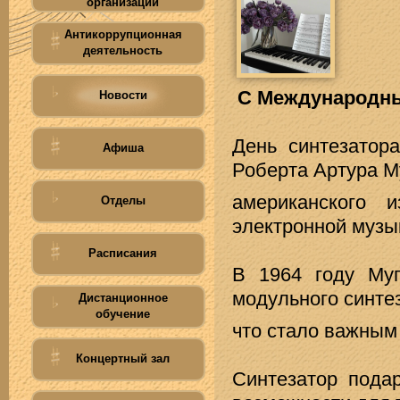
организации
Антикоррупционная
деятельность
С Международны
Новости
День синтезатор
Афиша
Роберта Артура М
американского 
Отделы
электронной музык
Расписания
В 1964 году Му
модульного синте
Дистанционное
обучение
что стало важным
Концертный зал
Синтезатор пода