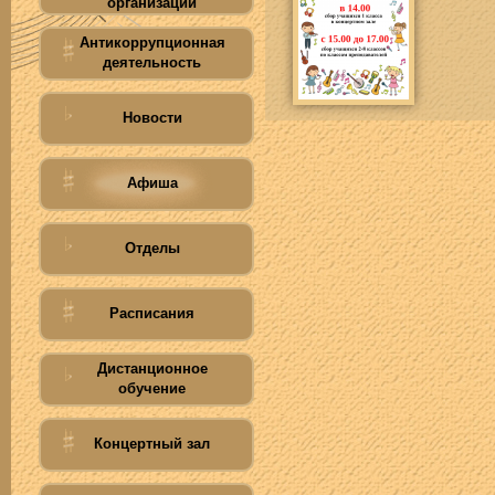
организации
Антикоррупционная
деятельность
Новости
Афиша
Отделы
Расписания
Дистанционное
обучение
Концертный зал