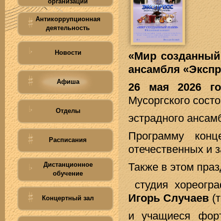
организации
Антикоррупционная
деятельность
Новости
«Мир созданный
ансамбля «Экспр
Афиша
26 мая 2026 го
Мусоргского сост
Отделы
эстрадного анса
Программу конц
Расписания
отечественных и 
Дистанционное
Также в этом праз
обучение
студия хореогр
Игорь Случаев
(т
Концертный зал
и учащиеся форт