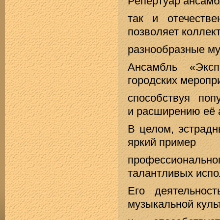
Репертуар ансамб
так и отечеств
позволяет коллек
разнообразные му
Ансамбль «Эксп
городских меропри
способствуя поп
и расширению её 
В целом, эстрадн
яркий пример
профессионально
талантливых испо
Его деятельнос
музыкальной куль