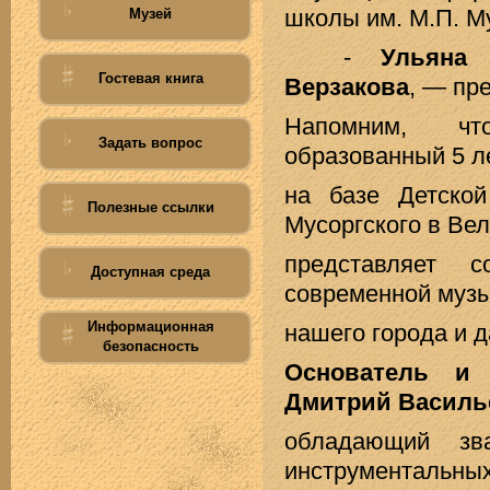
школы им. М.П. М
Музей
-
Ульяна Н
Гостевая книга
Верзакова
, — пр
Напомним, чт
Задать вопрос
образованный 5 ле
на базе Детск
Полезные ссылки
Мусоргского в Вел
представляет 
Доступная среда
современной музы
Информационная
нашего города и д
безопасность
Основатель и 
Дмитрий Василь
обладающий зва
инструментальных